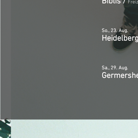
Biblis
/
Freiz
So., 23. Aug.
Heidelber
Sa., 29. Aug.
Germersh