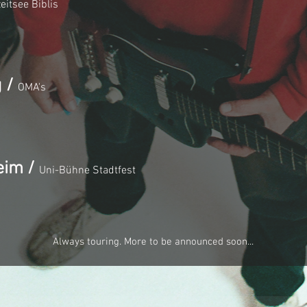
eitsee Biblis
g
/
OMA's
eim
/
Uni-Bühne Stadtfest
Always touring. More to be announced soon...