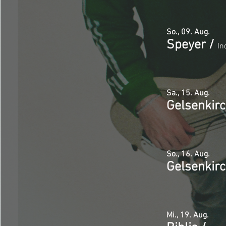
So., 09. Aug.
Speyer
/
In
Sa., 15. Aug.
Gelsenkir
So., 16. Aug.
Gelsenkir
Mi., 19. Aug.