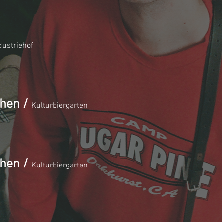
dustriehof
chen
/
Kulturbiergarten
chen
/
Kulturbiergarten