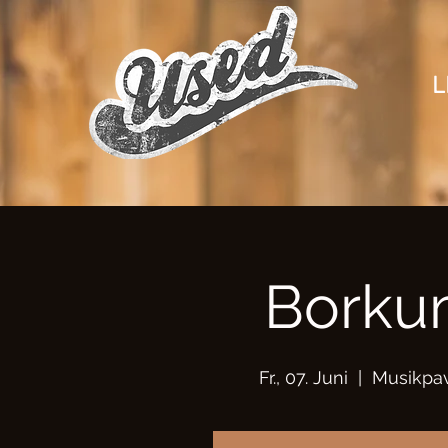
L
Borku
Fr., 07. Juni
  |  
Musikpav