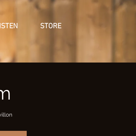
ISTEN
STORE
m
illon