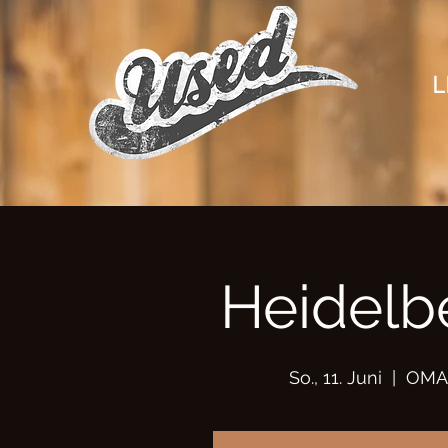
L
Heidelb
So., 11. Juni
  |  
OMA