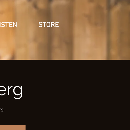
ISTEN
STORE
erg
's