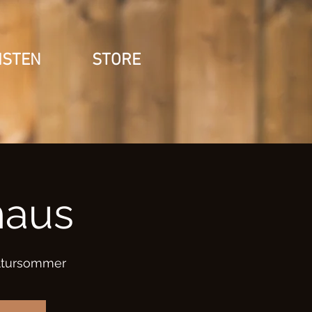
ISTEN
STORE
haus
ultursommer