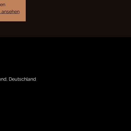
sen
n ansehen
ünd, Deutschland