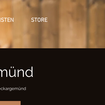
ISTEN
STORE
münd
Neckargemünd