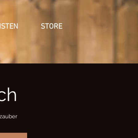
ISTEN
STORE
ch
zauber