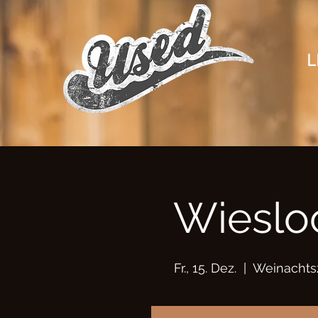
L
Wieslo
Fr., 15. Dez.
  |  
Weinachts